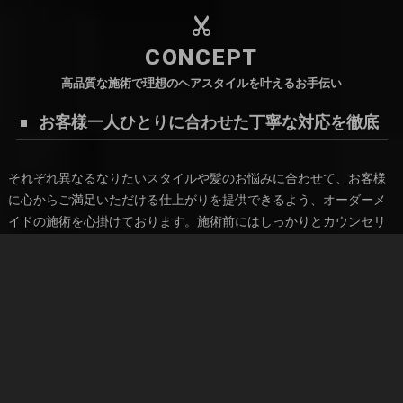
CONCEPT
高品質な施術で理想のヘアスタイルを叶えるお手伝い
お客様一人ひとりに合わせた丁寧な対応を徹底
それぞれ異なるなりたいスタイルや髪のお悩みに合わせて、お客様
に心からご満足いただける仕上がりを提供できるよう、オーダーメ
イドの施術を心掛けております。施術前にはしっかりとカウンセリ
ングを行うことでお悩みやご要望をお伺いし、最適なメニューやス
タイルのご提案をいたします。
高い技術による施術やスタッフの丁寧な対応について、これまでに
も四日市市にて多くのお客様からご好評いただいてまいりました。
自分に本当に似合うヘアスタイルを教えてもらえる美容室に通いた
いとお考えの方に最適な、お客様一人ひとりの魅力を引き出すプロ
デュースを行っております。