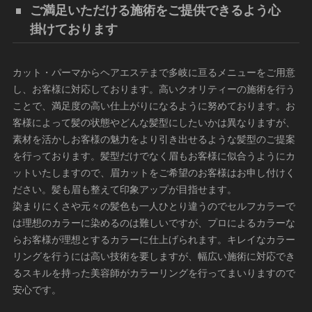
ご満足いただける施術をご提供できるよう心
掛けております
カット・パーマからヘアエステまで多岐に亘るメニューをご用意
し、お客様に対応しております。高いクオリティーの施術を行う
ことで、満足度の高い仕上がりになるように努めております。お
客様によって髪の状態やどんな髪型にしたいかは異なりますが、
素材を活かしお客様の魅力をより引き出せるような髪型のご提案
を行っております。髪型だけでなく眉もお客様に似合うようにカ
ットいたしますので、眉カットをご希望のお客様はお申し付けく
ださい。髪も眉も整えて印象アップが目指せます。
染まりにくさや元々の髪色も一人ひとり違うのでセルフカラーで
は理想のカラーに染めるのは難しいですが、プロによるカラーな
らお客様が理想とするカラーに仕上げられます。キレイなカラー
リングを行うには高い技術を要しますが、幅広い施術に対応でき
るスキルを持った美容師がカラーリングを行ってまいりますので
安心です。